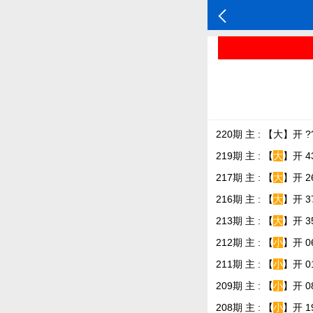
220期 主 : 【大】开 ?
219期 主 : 【
大
】开 4
217期 主 : 【
大
】开 2
216期 主 : 【
大
】开 3
213期 主 : 【
大
】开 3
212期 主 : 【
小
】开 0
211期 主 : 【
小
】开 0
209期 主 : 【
小
】开 0
208期 主 : 【
小
】开 1