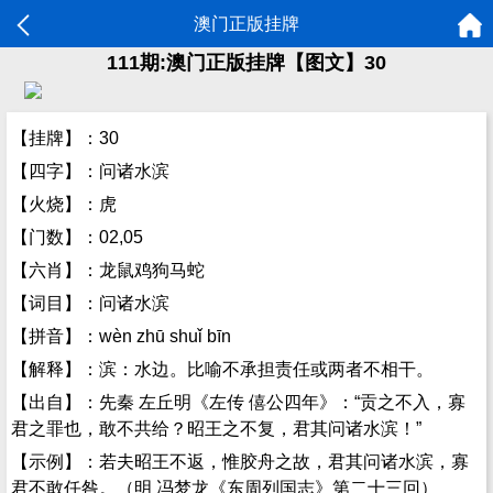
澳门正版挂牌
111期:澳门正版挂牌【图文】30
【挂牌】：30
【四字】：问诸水滨
【火烧】：虎
【门数】：02,05
【六肖】：龙鼠鸡狗马蛇
【词目】：问诸水滨
【拼音】：wèn zhū shuǐ bīn
【解释】：滨：水边。比喻不承担责任或两者不相干。
【出自】：先秦 左丘明《左传 僖公四年》：“贡之不入，寡
君之罪也，敢不共给？昭王之不复，君其问诸水滨！”
【示例】：若夫昭王不返，惟胶舟之故，君其问诸水滨，寡
君不敢任咎。（明 冯梦龙《东周列国志》第二十三回）