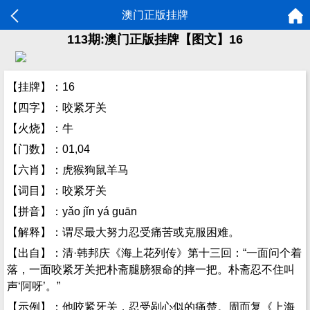
澳门正版挂牌
113期:澳门正版挂牌【图文】16
【挂牌】：16
【四字】：咬紧牙关
【火烧】：牛
【门数】：01,04
【六肖】：虎猴狗鼠羊马
【词目】：咬紧牙关
【拼音】：yǎo jǐn yá guān
【解释】：谓尽最大努力忍受痛苦或克服困难。
【出自】：清·韩邦庆《海上花列传》第十三回：“一面问个着
落，一面咬紧牙关把朴斋腿膀狠命的摔一把。朴斋忍不住叫
声‘阿呀’。”
【示例】：他咬紧牙关，忍受剐心似的痛楚。周而复《上海