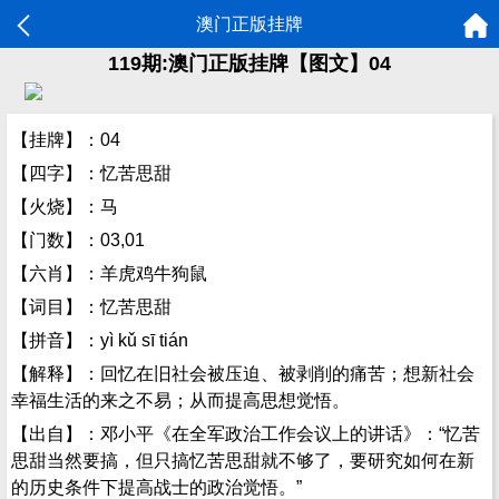
澳门正版挂牌
119期:澳门正版挂牌【图文】04
【挂牌】：04
【四字】：忆苦思甜
【火烧】：马
【门数】：03,01
【六肖】：羊虎鸡牛狗鼠
【词目】：忆苦思甜
【拼音】：yì kǔ sī tián
【解释】：回忆在旧社会被压迫、被剥削的痛苦；想新社会
幸福生活的来之不易；从而提高思想觉悟。
【出自】：邓小平《在全军政治工作会议上的讲话》：“忆苦
思甜当然要搞，但只搞忆苦思甜就不够了，要研究如何在新
的历史条件下提高战士的政治觉悟。”